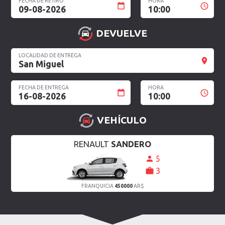
FECHA DE RETIRO
HORA
09-08-2026
10:00
DEVUELVE
LOCALIDAD DE ENTREGA
San Miguel
FECHA DE ENTREGA
HORA
16-08-2026
10:00
VEHÍCULO
RENAULT
SANDERO
5
3
FRANQUICIA
450000
AR$