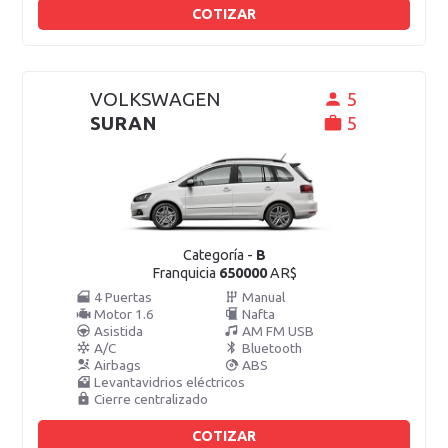
COTIZAR
VOLKSWAGEN
5
SURAN
5
Categoría -
B
Franquicia
650000
AR$
4 Puertas
Manual
Motor 1.6
Nafta
Asistida
AM FM USB
A/C
Bluetooth
Airbags
ABS
Levantavidrios eléctricos
Cierre centralizado
COTIZAR