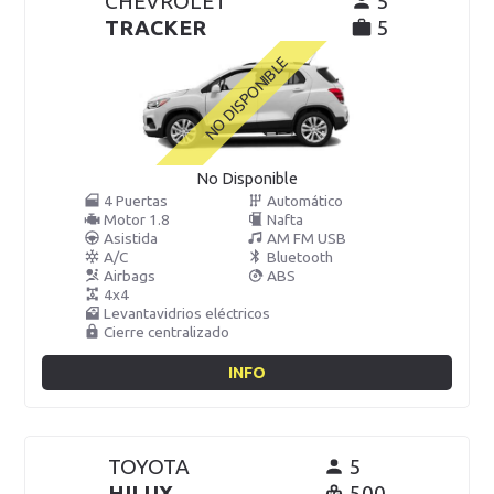
CHEVROLET
5
TRACKER
5
No Disponible
4 Puertas
Automático
Motor 1.8
Nafta
Asistida
AM FM USB
A/C
Bluetooth
Airbags
ABS
4x4
Levantavidrios eléctricos
Cierre centralizado
INFO
TOYOTA
5
HILUX
500