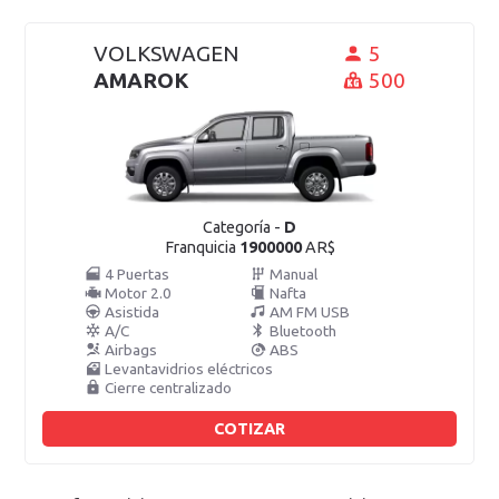
VOLKSWAGEN
5
AMAROK
500
Categoría -
D
Franquicia
1900000
AR$
4 Puertas
Manual
Motor 2.0
Nafta
Asistida
AM FM USB
A/C
Bluetooth
Airbags
ABS
Levantavidrios eléctricos
Cierre centralizado
COTIZAR