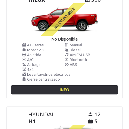
No Disponible
4 Puertas
Manual
Motor 2.5
Diesel
Asistida
AM FM USB
A/C
Bluetooth
Airbags
ABS
4x4
Levantavidrios eléctricos
Cierre centralizado
INFO
HYUNDAI
12
H1
5