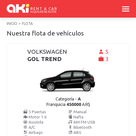
RENT A CAR
ALQUILER DE AUTOS
INICIO
FLOTA
Nuestra flota de vehículos
VOLKSWAGEN
5
GOL TREND
3
Categoría -
A
Franquicia
450000
AR$
5 Puertas
Manual
Motor 1.6
Nafta
Asistida
AM FM USB
A/C
Bluetooth
Airbags
ABS