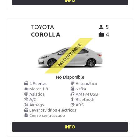
INFO
TOYOTA
5
COROLLA
4
No Disponible
4 Puertas
Automático
Motor 1.8
Nafta
Asistida
AM FM USB
A/C
Bluetooth
Airbags
ABS
Levantavidrios eléctricos
Cierre centralizado
INFO