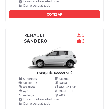
Levantavidrios eléctricos
Cierre centralizado
COTIZAR
RENAULT
5
SANDERO
3
Franquicia
450000
AR$
5 Puertas
Manual
Motor 1.6
Nafta
Asistida
AM FM USB
A/C
Bluetooth
Airbags
ABS
Levantavidrios eléctricos
Cierre centralizado