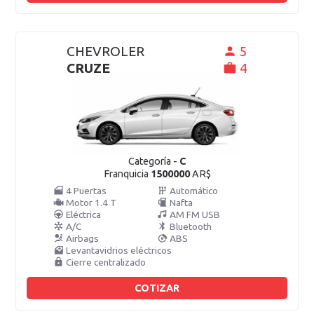
CHEVROLER
5
CRUZE
4
Categoría -
C
Franquicia
1500000
AR$
4 Puertas
Automático
Motor 1.4 T
Nafta
Eléctrica
AM FM USB
A/C
Bluetooth
Airbags
ABS
Levantavidrios eléctricos
Cierre centralizado
COTIZAR