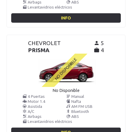
Airbags
ABS
Levantavidrios eléctricos
INFO
CHEVROLET
5
PRISMA
4
No Disponible
4 Puertas
Manual
Motor 1.4
Nafta
Asistida
AM FM USB
A/C
Bluetooth
Airbags
ABS
Levantavidrios eléctricos