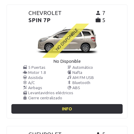
CHEVROLET
7
SPIN 7P
5
No Disponible
5 Puertas
Automático
Motor 1.8
Nafta
Asistida
AM FM USB
A/C
Bluetooth
Airbags
ABS
Levantavidrios eléctricos
Cierre centralizado
INFO