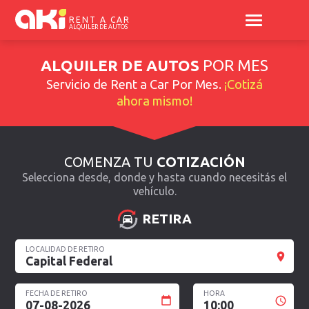
RENT A CAR
ALQUILER DE AUTOS
ALQUILER DE AUTOS
POR MES
Servicio de
Rent a Car Por Mes
.
¡Cotizá
ahora mismo!
COMENZA TU
COTIZACIÓN
Selecciona desde, donde y hasta cuando necesitás el
vehículo.
RETIRA
LOCALIDAD DE RETIRO
Capital Federal
FECHA DE RETIRO
HORA
07-08-2026
10:00