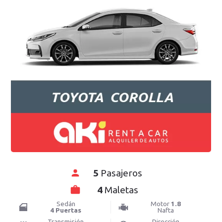
5
Pasajeros
4
Maletas
Sedán
Motor
1.8
4 Puertas
Nafta
Transmisión
Dirección