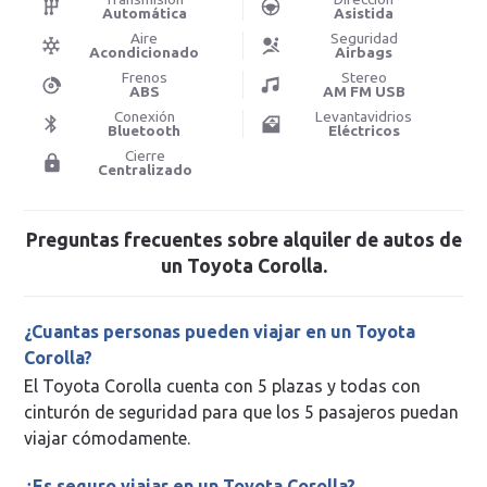
Automática
Asistida
Aire
Seguridad
Acondicionado
Airbags
Frenos
Stereo
ABS
AM FM USB
Conexión
Levantavidrios
Bluetooth
Eléctricos
Cierre
Centralizado
Preguntas frecuentes sobre
alquiler de autos
de
un
Toyota Corolla
.
¿Cuantas personas pueden viajar en un Toyota
Corolla?
El Toyota Corolla cuenta con 5 plazas y todas con
cinturón de seguridad para que los 5 pasajeros puedan
viajar cómodamente.
¿Es seguro viajar en un Toyota Corolla?