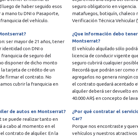
d luego de haber seguido esos
seguro obligatorio en vigencia.
r a mano tu DNI o Pasaporte,
matafuegos, botiquín, chaleco 
 franquicia del vehículo.
Verificación Técnica Vehicular 
 Montserrat?
¿Que información debo tener 
Montserrat?
son: ser mayor de 21 años, tener
ar identidad con DNI o
El vehículo alquilado sólo podr
a franquicia de seguro del
licencia de conducir vigente qu
o no disponer de dicho monto
seguro cubrirá cualquier posibl
la tarjeta de crédito de un
Recordá que podrán ser como má
e firmar el contrato. No
agregarlos no genera ningún cos
amos cubrir la franquicia en
el contrato quedará acentado el
alquiler deberá ser devuelto en
40.000 AR$ en concepto de lavad
uiler de autos en Montserrat?
¿Por qué contratar el servici
Car?
t se puede realizar tanto en
ará a cabo al momento en el
Porque nos encontraste y quere
 contrato de alquiler. En la
vehículos y nuestros atractivos 