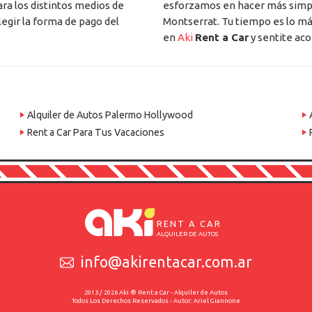
ra los distintos medios de
esforzamos en hacer más simple,
legir la forma de pago del
Montserrat. Tu tiempo es lo má
en
Aki
Rent a Car
y sentite ac
Alquiler de Autos Palermo Hollywood
Rent a Car Para Tus Vacaciones
RENT A CAR
ALQUILER DE AUTOS
info@akirentacar.com.ar
2013 / 2026 Aki ® Rent a Car - Alquiler de Autos
Todos Los Derechos Reservados - Autor: Ariel Giannone