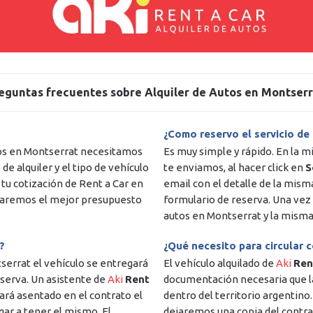
eguntas frecuentes sobre
Alquiler de Autos en Montserr
¿Como reservo el servicio de
utos en Montserrat necesitamos
Es muy simple y rápido. En la m
e alquiler y el tipo de vehículo
te enviamos, al hacer click en
S
 tu cotización de Rent a Car en
email con el detalle de la mism
viaremos el mejor presupuesto
formulario de reserva. Una vez 
autos en Montserrat y la misma
?
¿Qué necesito para circular 
tserrat el vehículo se entregará
El vehículo alquilado de
Aki
Ren
eserva. Un asistente de
Aki
Rent
documentación necesaria que la
jará asentado en el contrato el
dentro del territorio argentino
gar a tener el mismo. El
dejaremos una copia del contrato