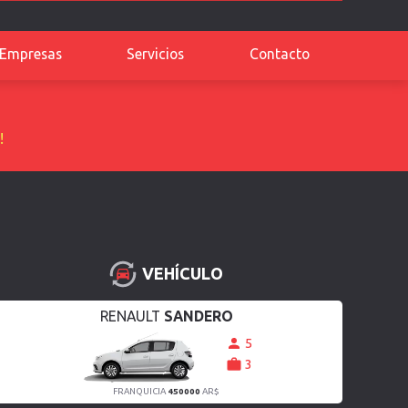
Empresas
Servicios
Contacto
!
VEHÍCULO
RENAULT
SANDERO
5
3
FRANQUICIA
450000
AR$